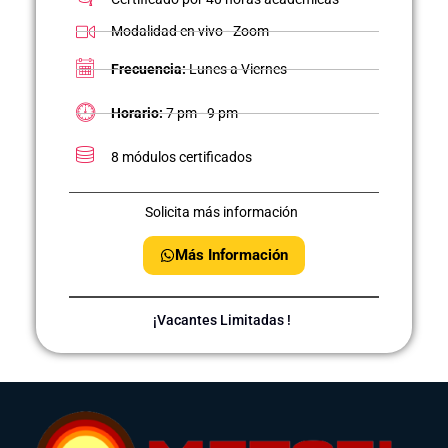
Modalidad en vivo - Zoom
Frecuencia:
Lunes a Viernes
Horario:
7 pm - 9 pm
8 módulos certificados
Solicita más información
Más Información
¡Vacantes Limitadas !