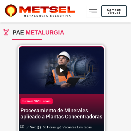
Ir
al
Campus
Virtual
contenido
PAE
METALURGIA
Curso en VIVO - Zoom
Procesamiento de Minerales
aplicado a Plantas Concentradoras
En Vivo
60 Horas
Vacantes Limitadas