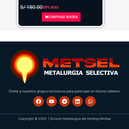
S/ 180.00
50% dcto
COMPRAR AHORA
Únete a nuestros grupos exclusivos para participar en futuros talleres:
F
Y
T
L
W
a
o
e
i
h
c
u
l
n
a
e
t
e
k
t
b
u
g
e
s
Copyright © 2026 | División Metalúrgica del Holding MinSup
o
b
r
d
a